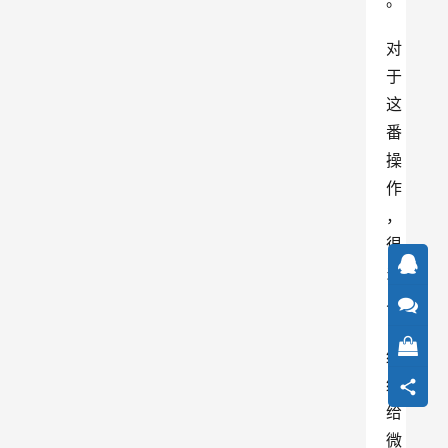
。
对
于
这
番
操
作
，
很
多
人
，
纷
纷
给
微