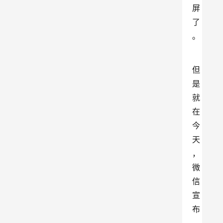
屏
了
。
但
是
就
在
今
天
，
微
信
宣
布