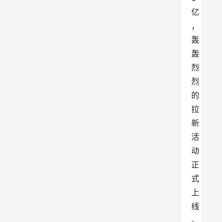
亿
，
轰
轰
烈
烈
的
拉
新
活
动
正
式
上
线
。