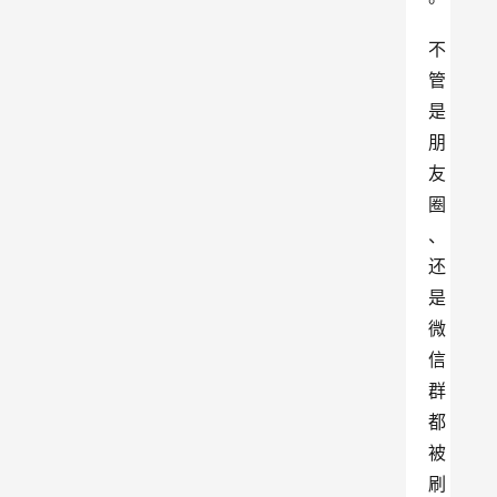
不
管
是
朋
友
圈
、
还
是
微
信
群
都
被
刷