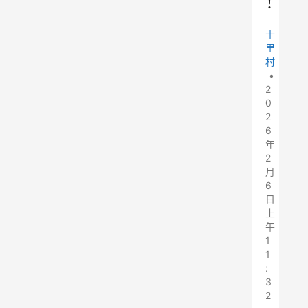
！
十
里
村
•
2
0
2
6
年
2
月
6
日
上
午
1
1
:
3
2