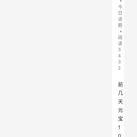
•
今
日
话
题
•
阅
读
3
4
3
2
前
几
天
元
宝
1
0