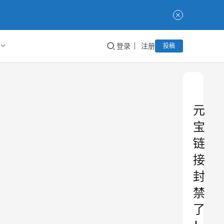
登录
注册
投稿
元
宝
链
接
封
禁
了