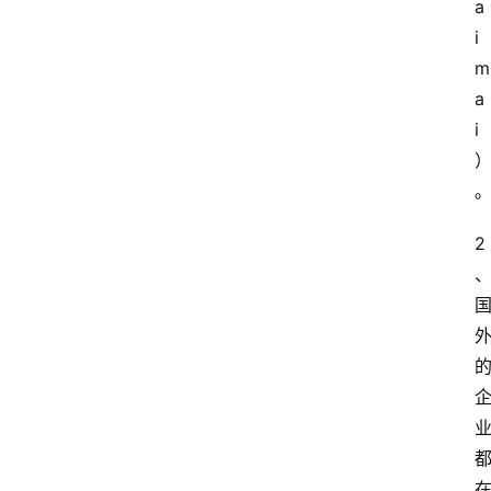
a
i
m
a
i
2