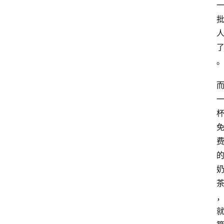
览
专
题
文
登录
注册
章
推
荐
工
具
淘
客
导
航
本