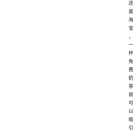
网
站
首
页
快
讯
商
城
分
类
浏