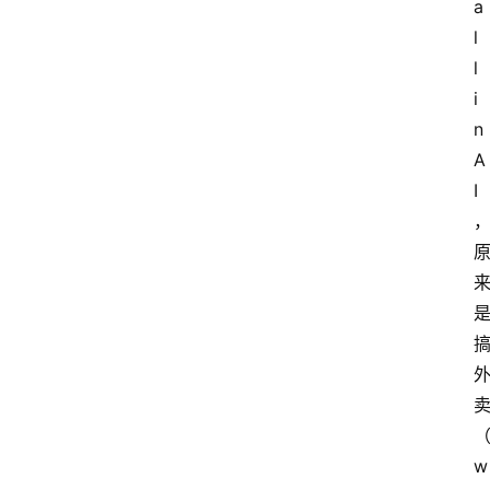
a
l
l 
i
n 
A
I
w