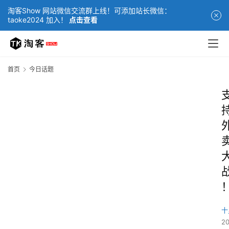
淘客Show 网站微信交流群上线！可添加站长微信：
taoke2024 加入！
点击查看
首页
今日话题
十
2