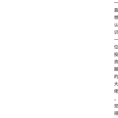
览
专
题
文
登录
注册
章
推
荐
工
具
淘
客
导
航
本