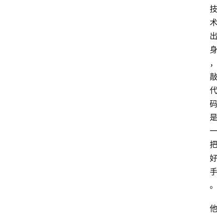
网
站
首
页
快
讯
商
城
分
类
浏