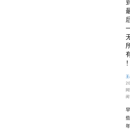
王
2
网
阅