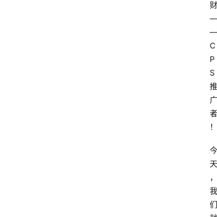
C
P
S