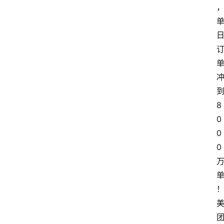
专
题
文
登录
注册
章
推
荐
8
工
0
具
0
0
淘
客
导
航
本