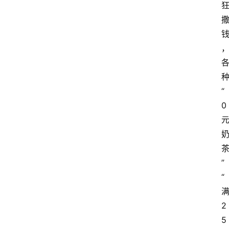
“
0
”
“
2
5