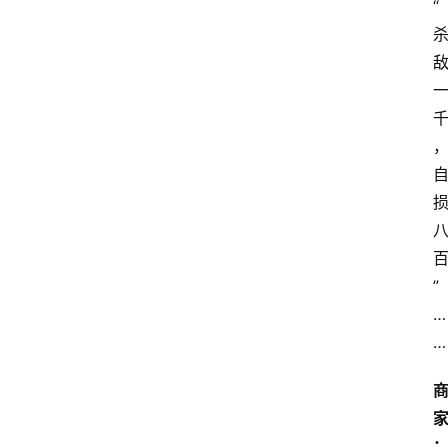
“
”
…
…