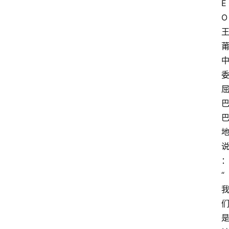
E
O
“