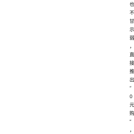
站
服
务
“
0
”