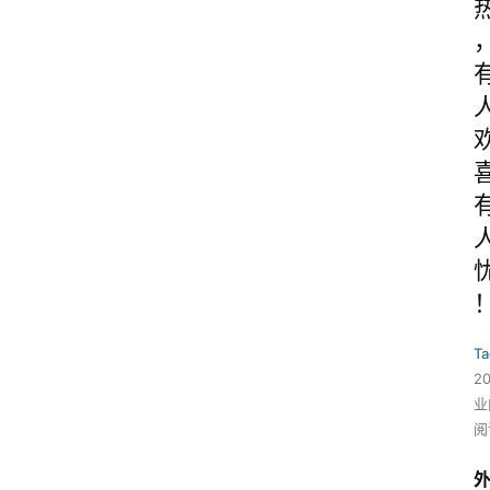
Ta
2
业
阅