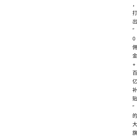
“
0
+
”