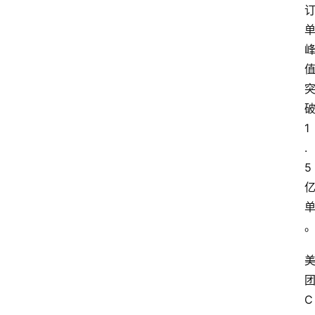
1
.
5
C