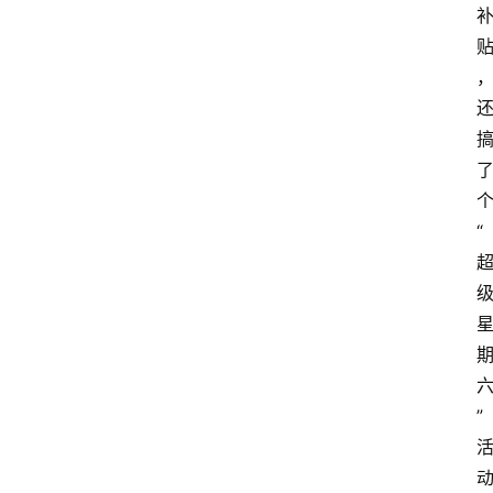
网
站
首
页
快
“
讯
商
城
分
”
类
浏
览