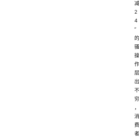
2
4
”