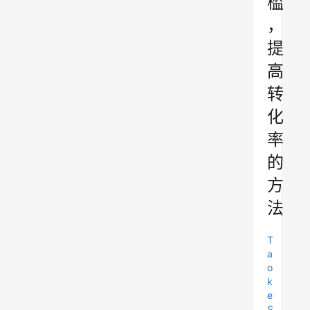
槛
，
提
高
转
化
率
的
方
法
T
a
o
k
e
S