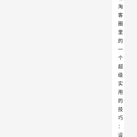
淘
客
圈
里
的
一
个
超
级
实
用
的
技
巧
：
设