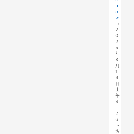
h
o
w
•
2
0
2
5
年
8
月
1
8
日
上
午
9
:
2
6
•
淘