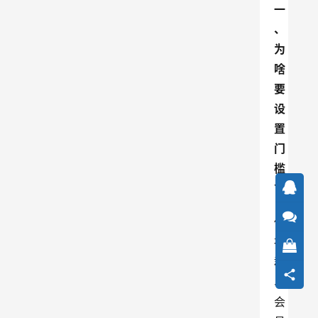
一
、
为
啥
要
设
置
门
槛
？
做
社
群
、
会