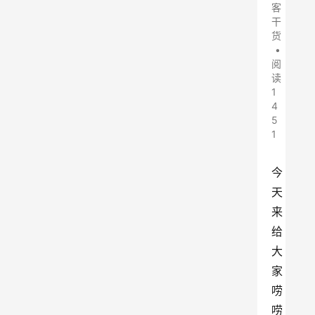
客
干
货
•
阅
读
1
4
5
1
今
天
来
给
大
家
唠
唠