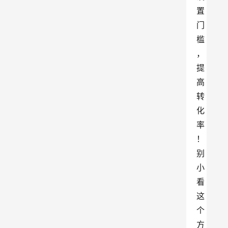
置
门
槛
，
提
高
转
化
率
！
别
小
看
这
个
方