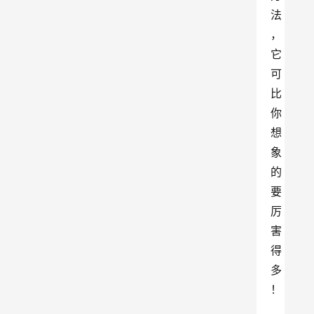
法
，
它
可
比
你
想
象
的
要
厉
害
得
多
！