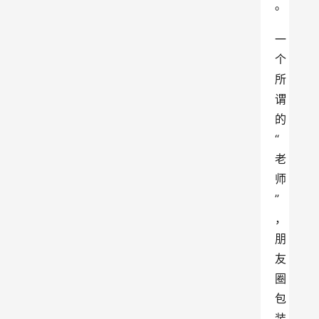
。
一
个
所
谓
的
“
老
师
”
，
朋
友
圈
包
装