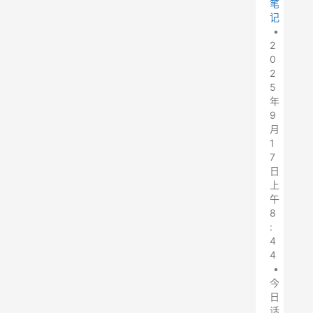
笔
记
•
2
0
2
5
年
9
月
1
7
日
上
午
8
:
4
4
•
今
日
话