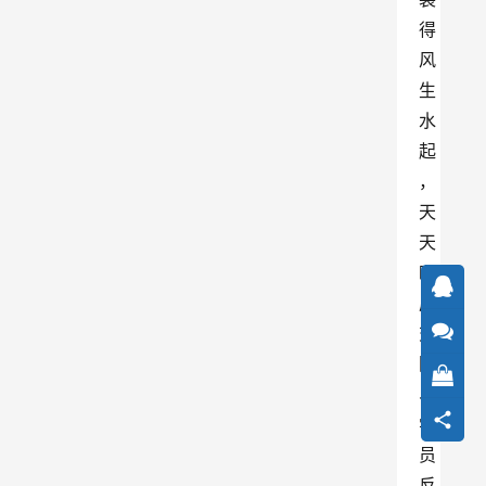
得
风
生
水
起
，
天
天
晒
成
交
图
、
学
员
反