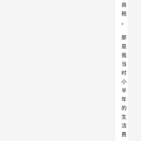
商
税
。
那
是
我
当
时
小
半
年
的
生
活
费