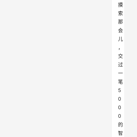
摸
索
那
会
儿
，
交
过
一
笔
5
0
0
0
的
智