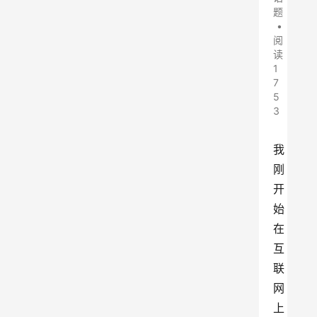
题
•
阅
读
1
7
5
3
我
刚
开
始
在
互
联
网
上