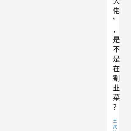
大
佬
”
，
是
不
是
在
割
韭
菜
？
王
叔