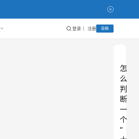
登录
注册
投稿
怎
么
判
断
一
个
“