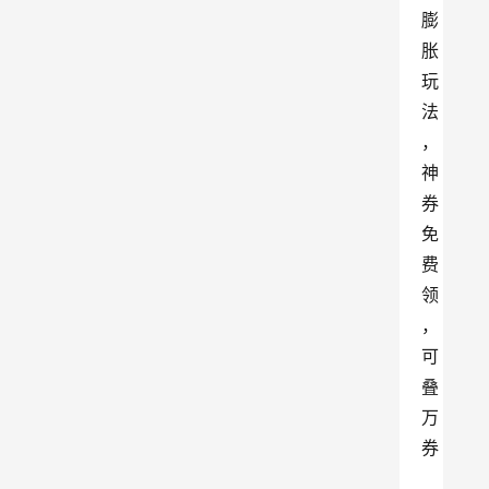
膨
胀
玩
法
，
神
券
免
费
领
，
可
叠
万
券