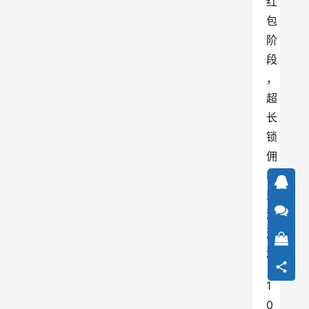
红
包
阶
段
，
超
长
锁
佣
收
益
涨
涨
涨
1
0