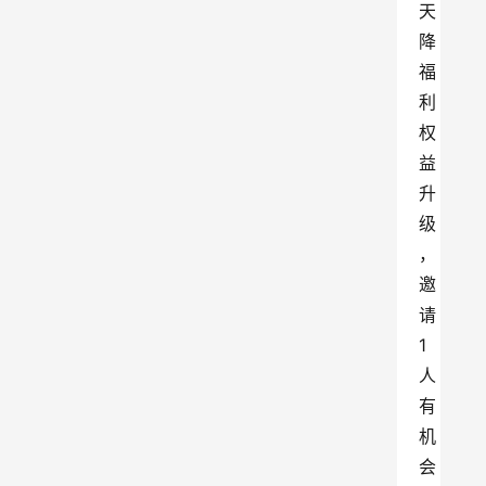
天
降
福
利
权
益
升
级
，
邀
请
1
人
有
机
会