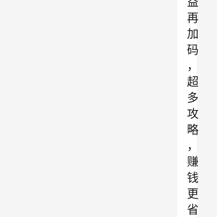
益
再
加
码
，
超
多
攻
略
，
赚
钱
更
省