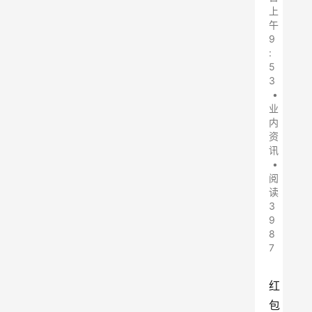
上
午
9
:
5
3
•
业
内
资
讯
•
阅
读
3
9
8
7
红
包