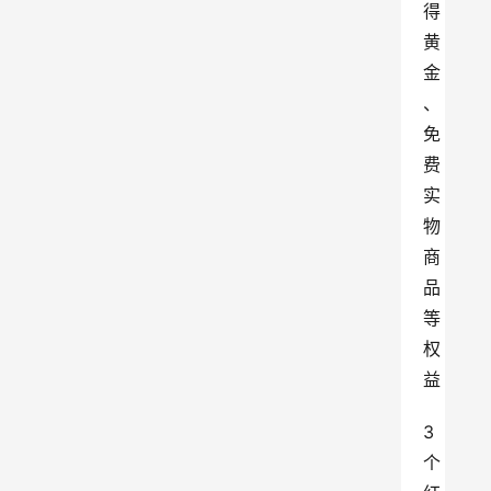
得
黄
金
、
免
费
实
物
商
品
等
权
益
3
个