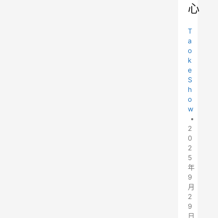
心
T
a
o
k
e
S
h
o
w
•
2
0
2
5
年
9
月
2
9
日