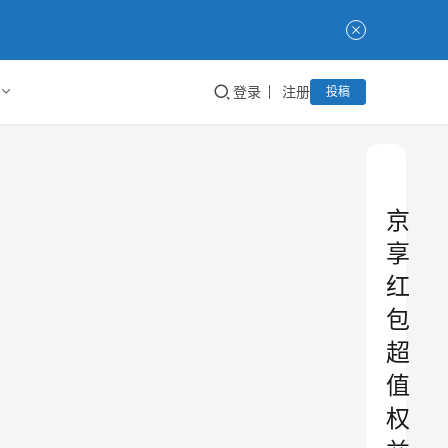
登录
注册
投稿
京
享
红
包
超
值
权