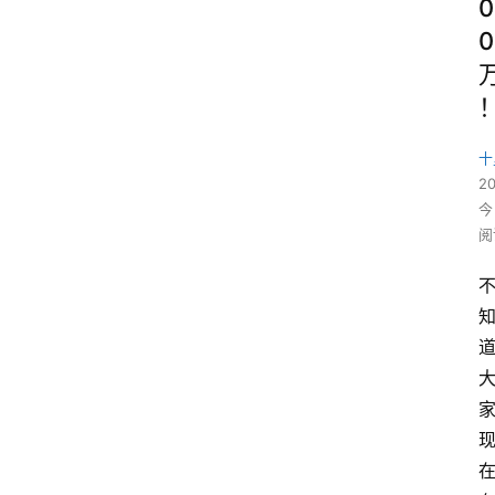
0
0
十
2
今
阅