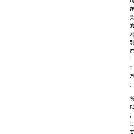
推
荐
工
具
淘
客
1
导
航
0
本
站
服
务