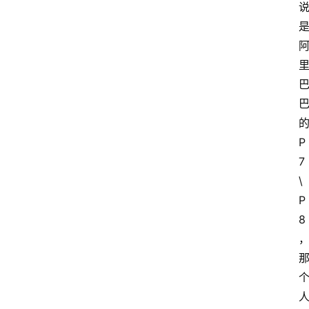
P
7
\
P
8