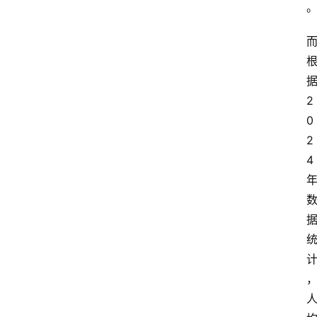
页
快
讯
商
2
城
0
2
分
4
类
浏
览
专
题
文
登录
注册
章