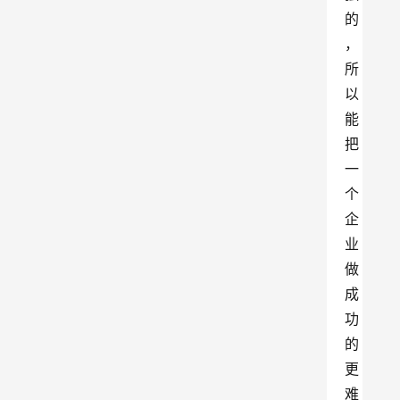
的
，
所
以
能
把
一
个
企
业
做
成
功
的
更
难