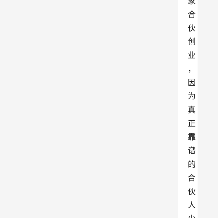
家
合
伙
创
业
，
因
为
真
正
靠
谱
的
合
伙
人