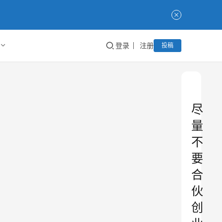
登录
注册
投稿
尽
量
不
要
合
伙
创