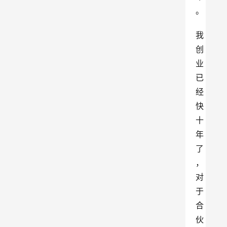
。
我
创
业
已
经
快
十
年
了
，
对
于
合
伙