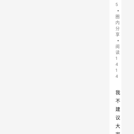
5
•
圈
内
分
享
•
阅
读
1
4
1
4
我
不
建
议
大