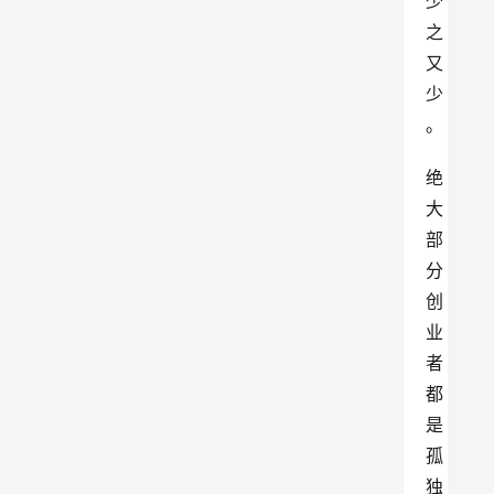
少
之
又
少
。
绝
大
部
分
创
业
者
都
是
孤
独