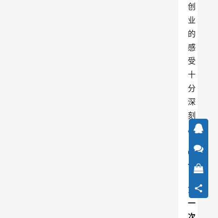
创
业
的
感
受
十
分
深
刻
。
0
1
第
一
次