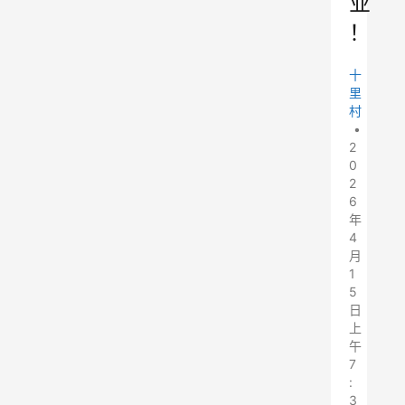
业
！
十
里
村
•
2
0
2
6
年
4
月
1
5
日
上
午
7
:
3