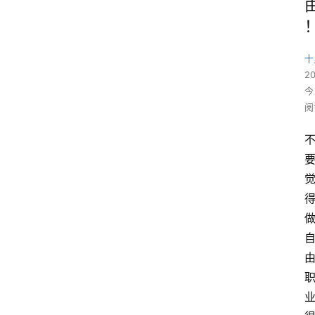
十
2
今
阅