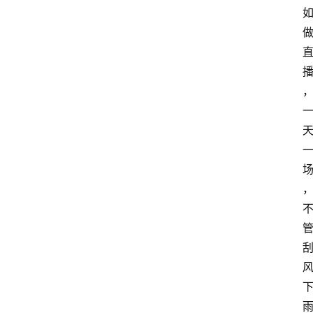
网
站
首
页
快
讯
商
城
分
类
浏
览