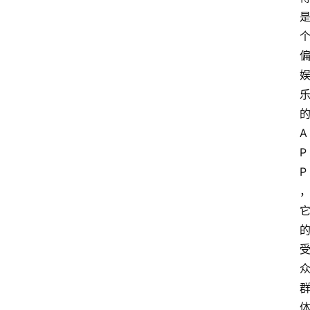
A
P
P