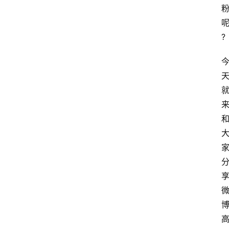
专
题
文
?
登录
注册
章
推
荐
工
具
淘
客
导
航
本
站
服