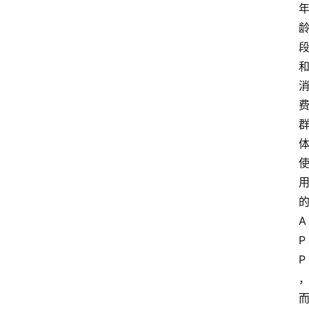
A
P
P