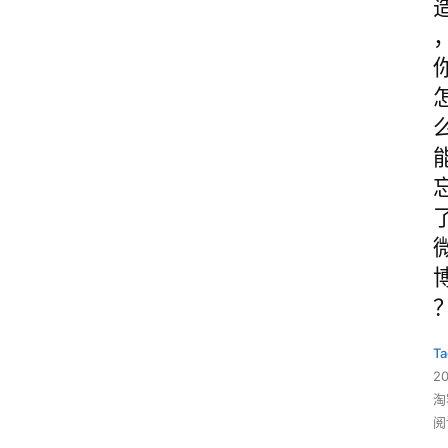
Ta
2
淘
阅