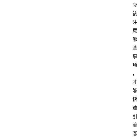
网
站
首
页
快
讯
商
城
分
类
浏
览