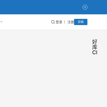
登录
注册
投稿
好单
库
CMS
好单
工
具
库
技
巧
CM
好单
四网
CMS
自今
搜索
推出
惊艳
Taoke
2021