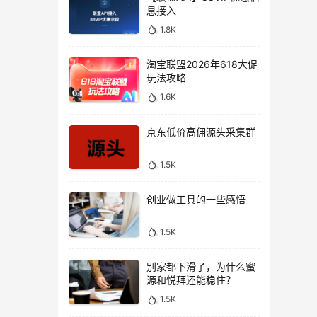
息接入
1.8K
淘宝联盟2026年618大促
玩法攻略
1.6K
京东低价高佣源头采集群
1.5K
创业做工具的一些感悟
1.5K
别家都下滑了，为什么蜜
源和悦拜还能稳住？
1.5K