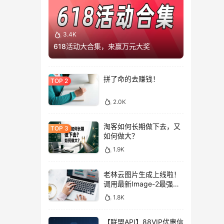
3.4K
618活动大合集，来赢万元大奖
拼了命的去赚钱！
2.0K
淘客如何长期做下去，又
如何做大？
1.9K
老林云图片生成上线啦！
调用最新Image-2最强图
片模型，低至0.1元/张，
1.8K
性价比拉满！
【联盟API】88VIP优惠信