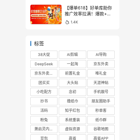
【爆单618】好单库助你
推广效率拉满！爆款+高
佣，一站式搞定！
1.4K
标签
38大促
AI剪辑
AI导购
DeepSeek
一起淘
京东外卖
京东外卖cps
前置礼金
唯礼金
团买买
大头贴
天涯神贴
小吃配方
念初
手机靓号
抄书
撸纸巾
朋友圈助手
活码
知乎红包
秒单客
粉兔
系统重装
纸巾群
萧启灵内部版
虚拟资源
谷歌地图
豆包
高省
高省APP