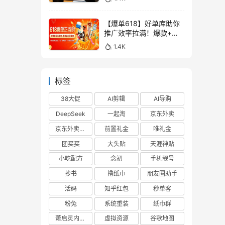
【爆单618】好单库助你
推广效率拉满！爆款+高
佣，一站式搞定！
1.4K
标签
38大促
AI剪辑
AI导购
DeepSeek
一起淘
京东外卖
京东外卖cps
前置礼金
唯礼金
团买买
大头贴
天涯神贴
小吃配方
念初
手机靓号
抄书
撸纸巾
朋友圈助手
活码
知乎红包
秒单客
粉兔
系统重装
纸巾群
萧启灵内部版
虚拟资源
谷歌地图