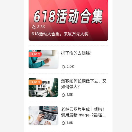
3.3K
618活动大合集，来赢万元大奖
拼了命的去赚钱！
2.0K
淘客如何长期做下去，又
如何做大？
1.8K
老林云图片生成上线啦！
调用最新Image-2最强图
片模型，低至0.1元/张，
1.8K
性价比拉满！