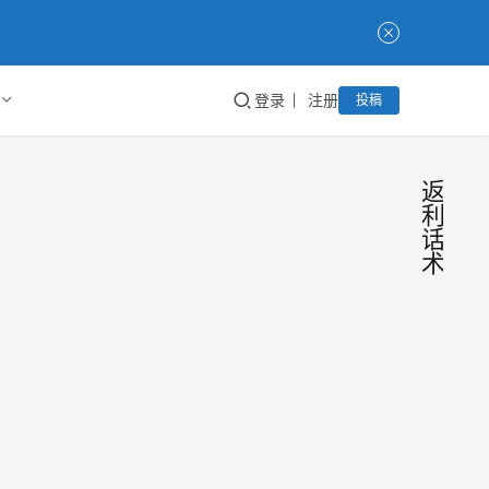
登录
注册
投稿
返
利
话
术
淘客
工
具
返利
技
巧
机器
返利
人多
器人
实一
种变
很多