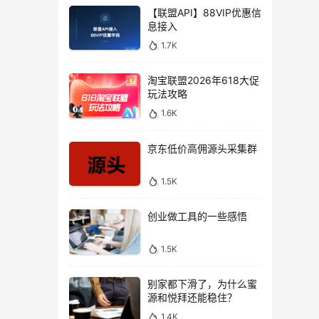
【联盟API】88VIP优惠信
息接入
1.7K
淘宝联盟2026年618大促
玩法攻略
1.6K
京东低价高佣源头采集群
1.5K
创业做工具的一些感悟
1.5K
别家都下滑了，为什么蜜
源和悦拜还能稳住？
1.4K