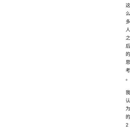
网
站
首
页
快
讯
商
城
分
类
浏
2
览