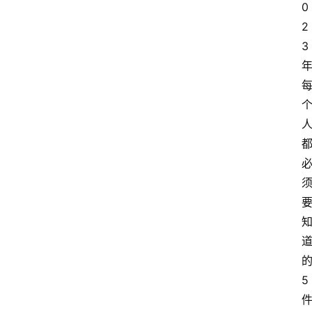
0
2
专
3
题
文
登录
注册
章
推
荐
工
具
淘
客
导
航
5
本