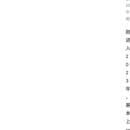
2
今
阅
2
0
2
3