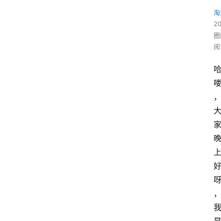
淘
2
圈
阅