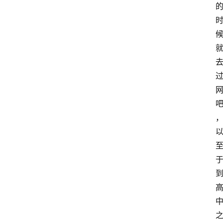
首
页
快
讯
商
城
分
类
浏
览
专
题
文
登录
注册