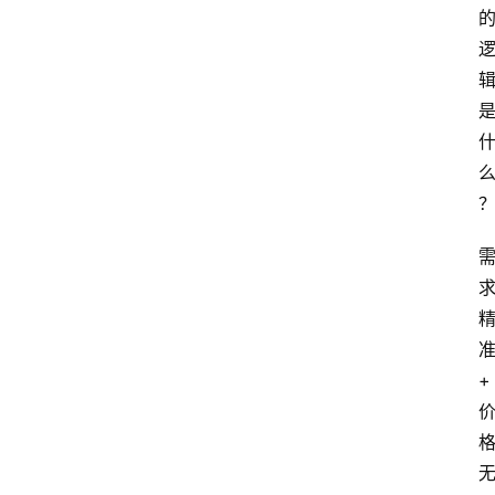
览
专
题
文
登录
注册
章
推
荐
工
具
淘
客
+
导
航
本