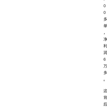
0
0
网
站
首
页
快
讯
6
商
城
分
类
浏