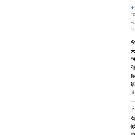
王
2
网
阅