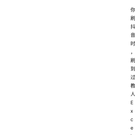
E
x
c
e