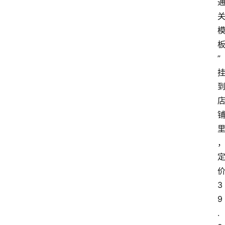
”
3
9
.