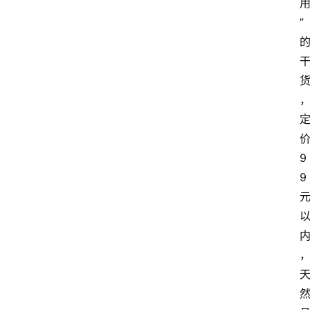
”
9
9