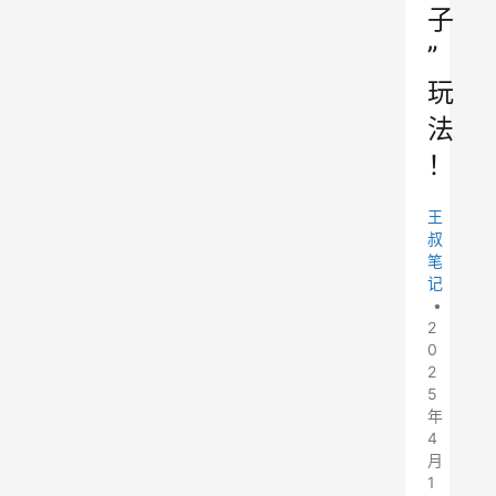
子
”
玩
法
！
王
叔
笔
记
•
2
0
2
5
年
4
月
1