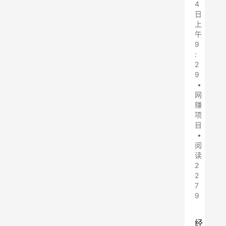
4
日
上
午
9
:
2
9
•
网
赚
项
目
•
阅
读
2
2
7
9
经