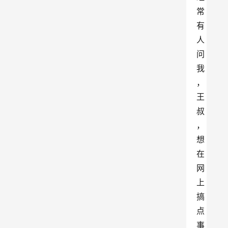
常
有
人
问
我
，
王
叔
，
想
在
网
上
搞
点
事