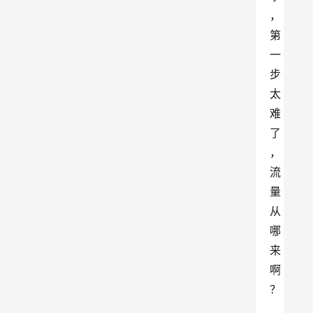
，
第
一
步
太
难
了
，
流
量
从
哪
来
啊
？