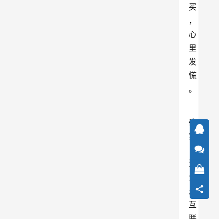
买
，
心
里
发
慌
。
确
实
，
流
量
是
互
联