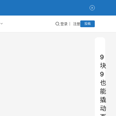
登录
注册
投稿
9
块
9
也
能
撬
动