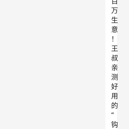
百
万
生
意
！
王
叔
亲
测
好
用
的
“
钩