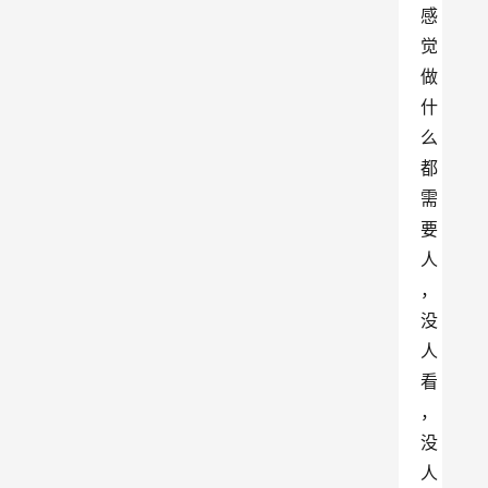
感
觉
做
什
么
都
需
要
人
，
没
人
看
，
没
人