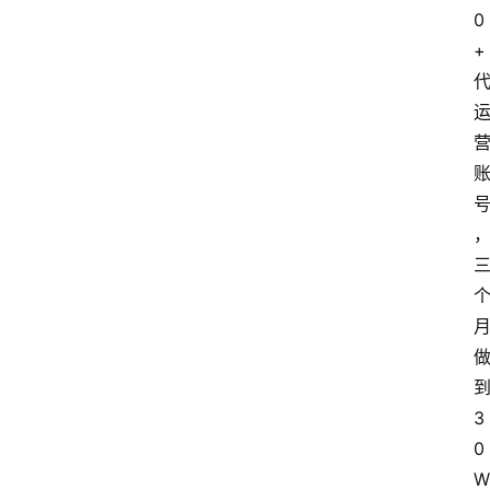
0
+
3
0
W