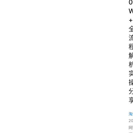
0
+
淘
2
网