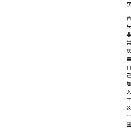
站
首
页
快
讯
商
城
分
类
浏
览
专
题
文