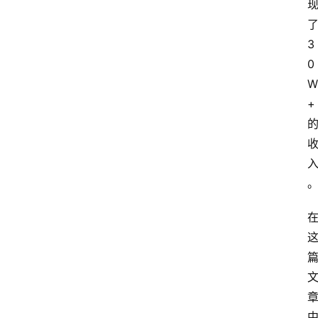
3
0
W
+