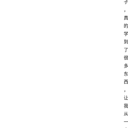
登录
注册
章
推
荐
工
具
淘
客
导
航
本
站
服
务