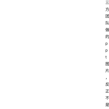
p
p
t