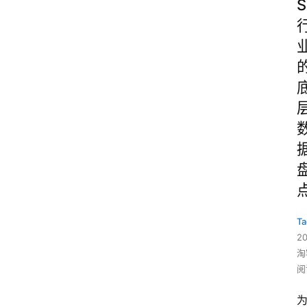
S
Ta
2
淘
阅