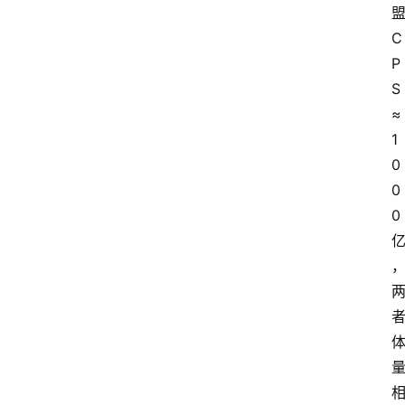
C
P
S
≈
1
0
0
0