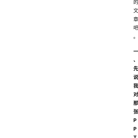
P
P
T