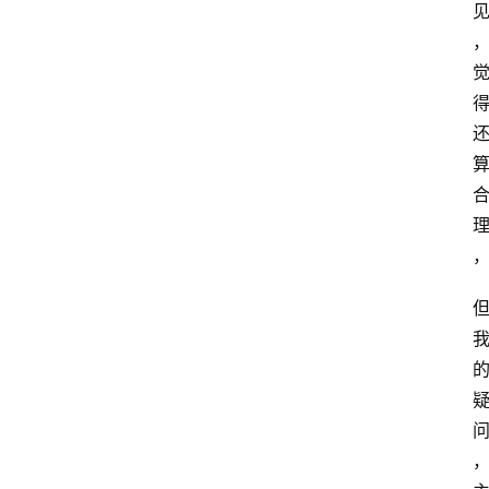
网
站
首
页
快
讯
商
城
分
类
浏
览