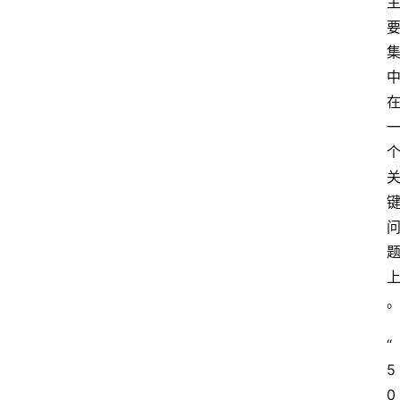
专
题
文
登录
注册
章
推
荐
工
具
淘
客
导
航
“
5
本
0