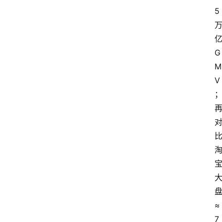
5
G
M
V
≈
7