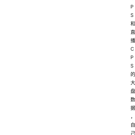
P
S
C
P
S