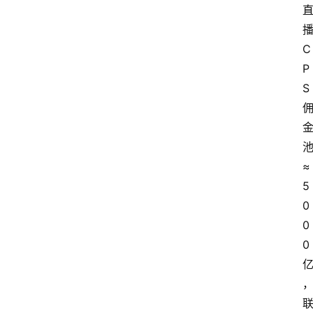
C
P
S
≈
5
0
0
0