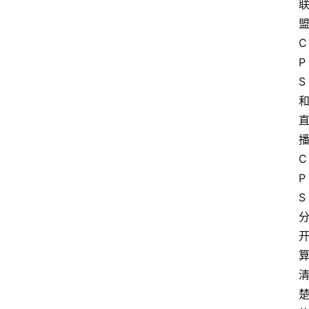
C
P
S
C
P
S