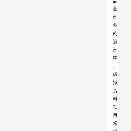
副
业
创
业
的
浪
潮
中
，
虚
拟
资
料
项
目
常