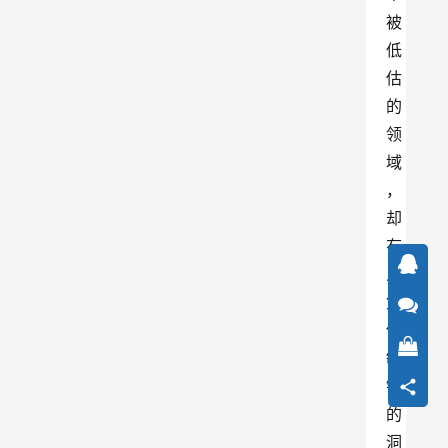
被
低
估
的
领
域
，
却
有
人
凭
借
敏
锐
的
洞