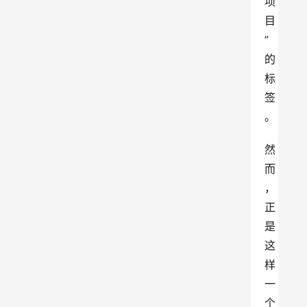
项
目
”
的
标
签
。
然
而
，
正
是
这
样
一
个