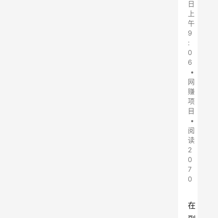
日
上
午
9
:
0
6
•
网
赚
项
目
•
阅
读
2
0
7
0
在