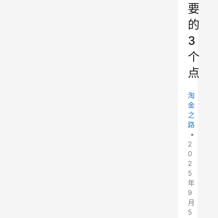
要
的
3
个
点
淘
金
之
路
•
2
0
2
5
年
9
月
5