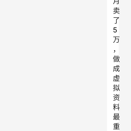
月
卖
了
5
万
，
做
成
虚
拟
资
料
最
重