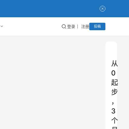
登录
注册
投稿
从
0
起
步
，
3
个