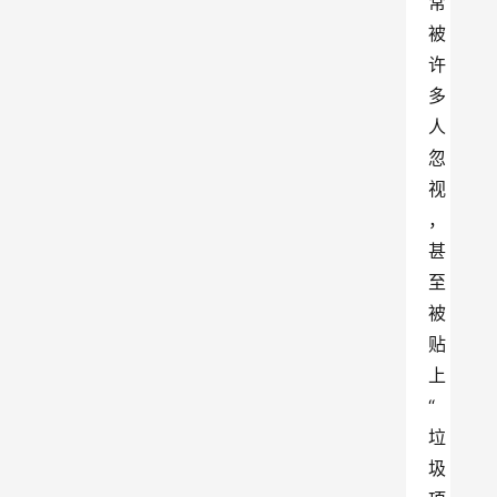
常
被
许
多
人
忽
视
，
甚
至
被
贴
上
“
垃
圾