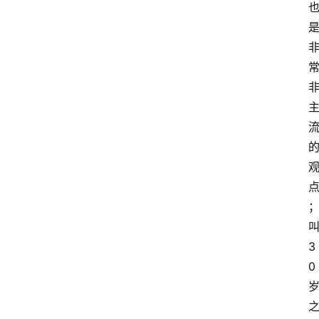
览
专
题
文
登录
注册
章
推
荐
工
具
淘
3
客
0
导
航