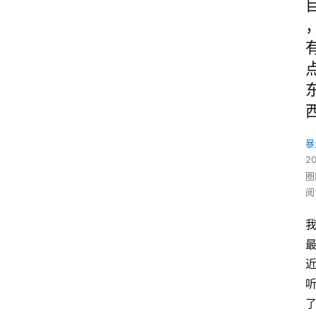
暴
2
圈
阅