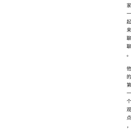
网
站
首
页
快
讯
商
城
分
类
浏