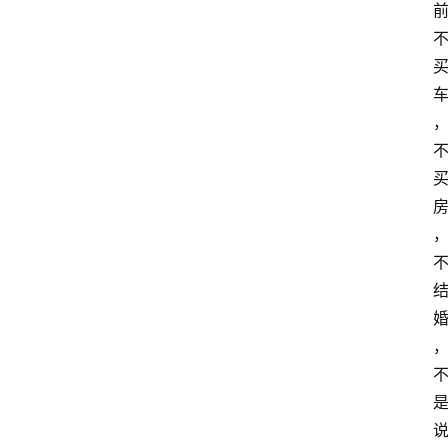
本
站
服
务