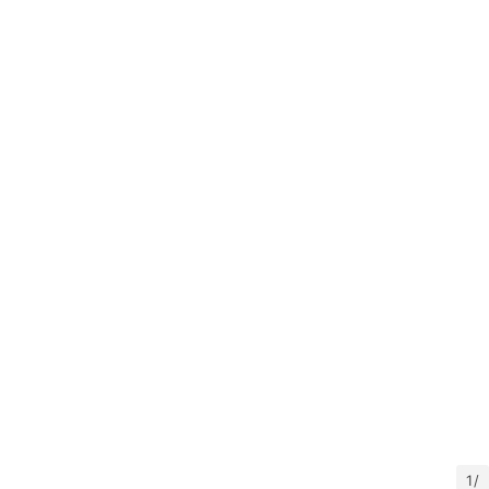
推
荐
工
具
淘
客
导
航
本
站
服
务
1 /