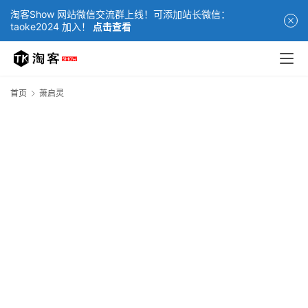
淘客Show 网站微信交流群上线！可添加站长微信：
taoke2024 加入！
点击查看
首页
萧启灵
网
站
首