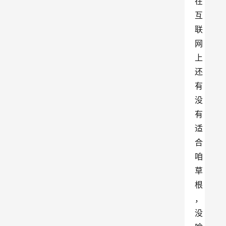
在
互
联
网
上
还
有
没
有
适
合
咱
草
根
，
没