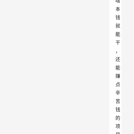
啥
本
钱
就
能
干
，
还
能
赚
点
辛
苦
钱
的
项