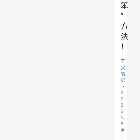
笨
”
方
法
！
王
叔
笔
记
•
2
0
2
5
年
5
月
1