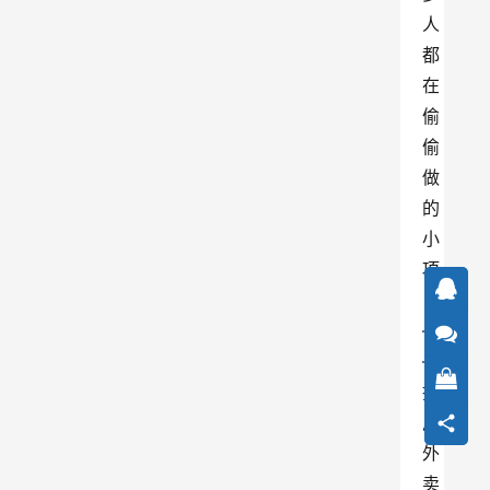
人
都
在
偷
偷
做
的
小
项
目
—
—
推
广
外
卖