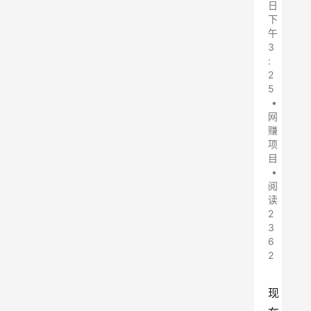
日
下
午
3
:
2
5
•
网
赚
项
目
•
阅
读
2
3
6
2
现