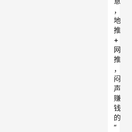
意
，
地
推
+
网
推
，
闷
声
赚
钱
的
“