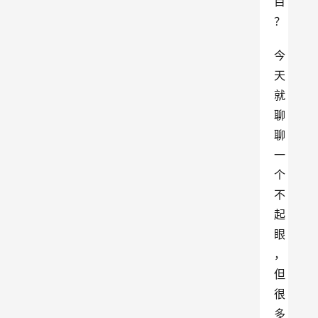
目
？
今
天
就
聊
聊
一
个
不
起
眼
，
但
很
多